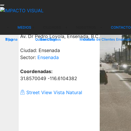
Vallas Av. Pedro Loyola y Adol
14 Vallas Publicitarias, esquina
MEDIOS
CIUDADES
NOSOTROS
CONTACTO
UBICACIÓN
Av. Dr Pedro Loyola, Ensenada, B.C.
Tijuana
Blog
Quienes Somos
San Diego
Mexicali
Galería de Clientes
Ensenad
Ciudad: Ensenada
Sector:
Ensenada
Coordenadas:
31.8570049 -116.6104382
Street View Vista Natural