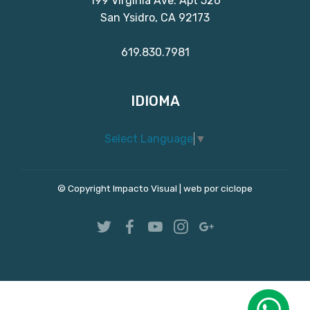
199 Virginia Ave. Apt 526
San Ysidro, CA 92173
619.830.7981
IDIOMA
Select Language
▼
© Copyright Impacto Visual |
web por ciclope