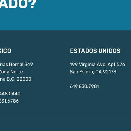
SADO?
ICO
ESTADOS UNIDOS
rias Bernal 349
199 Virginia Ave. Apt 526
 Zona Norte
San Ysidro, CA 92173
ana B.C. 22000
619.830.7981
448.0440
331.6786