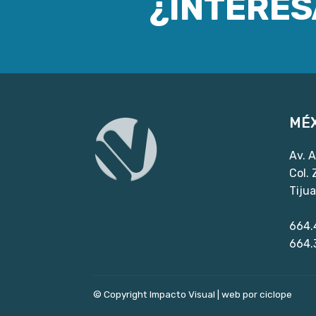
¿INTERE
MÉX
Av. A
Col.
Tiju
664.
664.
© Copyright Impacto Visual |
web por ciclope