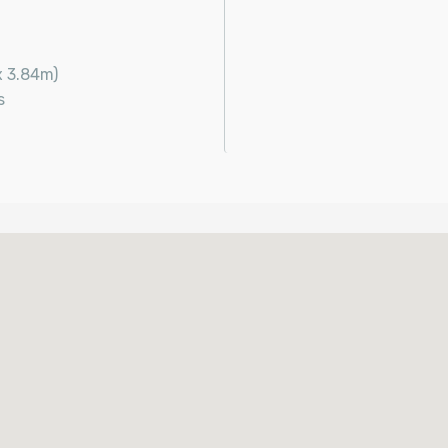
x 3.84m)
s
%