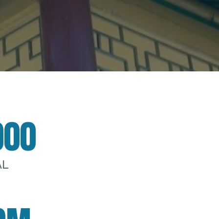
000
AL