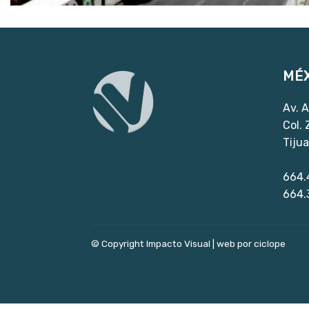
MÉX
Av. A
Col.
Tiju
664.
664.
© Copyright Impacto Visual |
web por ciclope